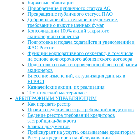
Биржевые облигации
Приобретение публичного статуса АО
Прекращение публичного статуса ПАО
Добровольное обязательное предложение,
требование о выкупе ценных бумаг
Консолидации 100% акций закрытого
акционерного общества
Подготовка и подача ходатайств и уведомлений в
ФАС России
Функции корпоративного секретаря, в том числе
на основе долгосрочного абонентского договора
Подготовка созыва и проведения общего собрания
акционеров
Внесение изменений, актуализация данных в
ЕГРЮЛ
Казначейские акции, их реализация
Тематический мастер-класс
АРБИТРАЖНЫМ УПРАВЛЯЮЩИМ
Как передать реестр
Правила ведения реестра требований кредиторов
Ведение реестра требований кредиторов
застройщика-банкрота
Бланки документов
Прейскурант на услуги, оказываемые кредиторам
Реестры кредиторов на обслуживании