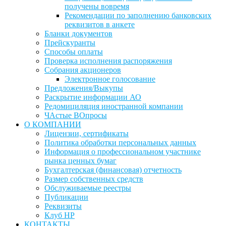
получены вовремя
Рекомендации по заполнению банковских
реквизитов в анкете
Бланки документов
Прейскуранты
Способы оплаты
Проверка исполнения распоряжения
Собрания акционеров
Электронное голосование
Предложения/Выкупы
Раскрытие информации АО
Редомициляция иностранной компании
ЧАстые ВОпросы
О КОМПАНИИ
Лицензии, сертификаты
Политика обработки персональных данных
Информация о профессиональном участнике
рынка ценных бумаг
Бухгалтерская (финансовая) отчетность
Размер собственных средств
Обслуживаемые реестры
Публикации
Реквизиты
Клуб НР
КОНТАКТЫ