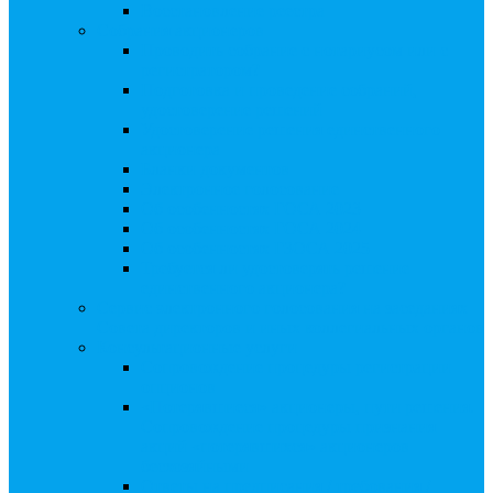
Восстановление реестра
Собрания акционеров
Проводить собрание с нотариусом или с
регистратором?
Подготовка и проведение собраний,
удостоверение решений
Удостоверение решения единственного
акционера
Бланки документов
Электронное голосование
Об особенностях ГОСА 2023
Об особенностях ГОСА 2024
Об особенностях ГЗОСА 2025
Требуется ли удостоверять решение
единственного акционера?
Сервис электронного голосования на заседаниях
Совета директоров и иных коллегиальных органов
Консультационные услуги
Сопровождение процедуры регистрации
опционов
«Потерявшиеся» акционеры, пути решения.
Сопровождение процедуры признания
акций «потерявшихся» акционеров
бесхозяйными
Ответы на предписания / требования /