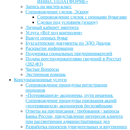
ИНВЕСТПЛАТФОРМЕ»
Запись на мастер-класс
Сопровождение сделок, Эскроу
Сопровождение сделок с ценными бумагами
Сделки под условием (эскроу)
Личный кабинет эмитента
Услуга «Всё под контролем»
Выкуп ценных бумаг
Бухгалтерские документы по ЭДО Диадок
Раскрытие информации
Поддержка социальных предпринимателей
Подача реестродержателями сведений в Росстат
(282-ФЗ)
Частые Вопросы
Экстренная помощь
Консультационные услуги
Сопровождение процедуры регистрации
опционов
«Потерявшиеся» акционеры, пути решения.
Сопровождение процедуры признания акций
«потерявшихся» акционеров бесхозяйными
Ответы на предписания / требования / запросы
Банка России, представление интересов клиента
при рассмотрении административных дел
Разработка проектов учредительных и внутренних