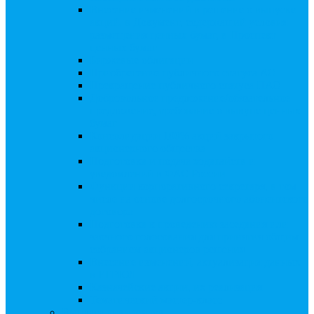
Внесение изменений в решение о выпуске
акций, в Документ, содержащий условия
размещения ценных бумаг, в Проспект
ценных бумаг
Биржевые облигации
Приобретение публичного статуса АО
Прекращение публичного статуса ПАО
Добровольное предложение/обязательное
предложение, требование о выкупе ценных
бумаг
Консолидации 100% акций закрытого
акционерного общества
Подготовка и подача ходатайств и
уведомлений в ФАС России
Функции корпоративного секретаря, в том
числе на основе долгосрочного абонентского
договора
Подготовка к проведению заседания или
заочного голосования для принятия общим
собранием акционеров решения
Внесение изменений, актуализация данных
в ЕГРЮЛ
Казначейские акции, их реализация
Тематический мастер-класс
Выплата дивидендов