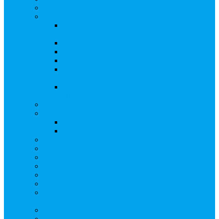
Бланки документов
Регистрация выпусков ценных бумаг
Правила регистрации выпусков ценных
бумаг
Создать АО
Сведения о выпусках ценных бумаг
Бланки документов
Регистрация дополнительных выпусков
(Инвестиционная платформа)
Раскрытие информации о «НОВОЙ
ИНВЕСТПЛАТФОРМЕ»
Запись на мастер-класс
Сопровождение сделок, Эскроу
Сопровождение сделок с ценными бумагами
Сделки под условием (эскроу)
Личный кабинет эмитента
Услуга «Всё под контролем»
Выкуп ценных бумаг
Бухгалтерские документы по ЭДО Диадок
Раскрытие информации
Поддержка социальных предпринимателей
Подача реестродержателями сведений в Росстат
(282-ФЗ)
Частые Вопросы
Экстренная помощь