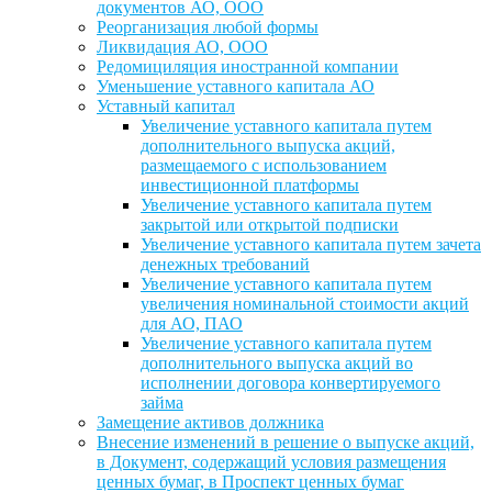
документов АО, ООО
Реорганизация любой формы
Ликвидация АО, ООО
Редомициляция иностранной компании
Уменьшение уставного капитала АО
Уставный капитал
Увеличение уставного капитала путем
дополнительного выпуска акций,
размещаемого с использованием
инвестиционной платформы
Увеличение уставного капитала путем
закрытой или открытой подписки
Увеличение уставного капитала путем зачета
денежных требований
Увеличение уставного капитала путем
увеличения номинальной стоимости акций
для АО, ПАО
Увеличение уставного капитала путем
дополнительного выпуска акций во
исполнении договора конвертируемого
займа
Замещение активов должника
Внесение изменений в решение о выпуске акций,
в Документ, содержащий условия размещения
ценных бумаг, в Проспект ценных бумаг