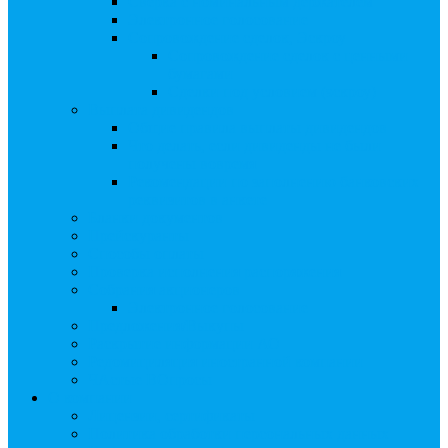
Сверка с номинальным держателем
Электронное голосование
Сопровождение сделок, Эскроу
Сопровождение сделок с ценными
бумагами
Сделки под условием (эскроу)
Выплата дивидендов
Общие правила выплаты дивидендов
Что делать, если дивиденды не были
получены вовремя
Рекомендации по заполнению банковских
реквизитов в анкете
Бланки документов
Прейскуранты
Способы оплаты
Проверка исполнения распоряжения
Собрания акционеров
Электронное голосование
Предложения/Выкупы
Раскрытие информации АО
Редомициляция иностранной компании
ЧАстые ВОпросы
О компании
Лицензии, сертификаты
Политика обработки персональных данных