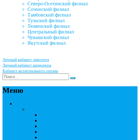
Северо-Осетинский филиал
Сочинский филиал
Тамбовский филиал
Тульский филиал
Тюменский филиал
Центральный филиал
Чувашский филиал
Якутский филиал
Личный кабинет эмитента
Личный кабинет акционера
Кабинет коллегиального органа
Меню
Акционерным обществам
Ведение реестра акционеров
Правила ведения реестра акционеров
Бланки договоров
Перечень документов
Бланки документов
Прейскуранты