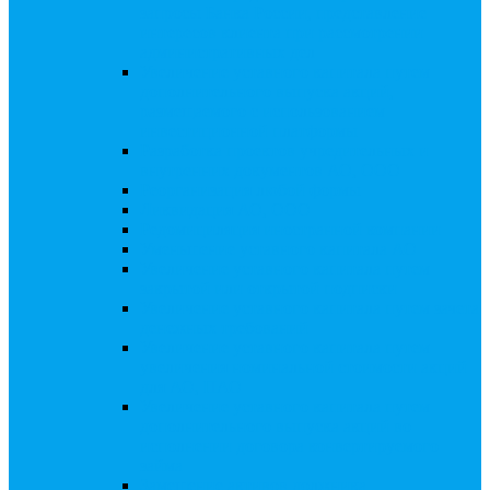
запросы Банка России, представление
интересов клиента при рассмотрении
административных дел
Увеличение уставного капитала путем
дополнительного выпуска акций,
размещаемого с использованием
инвестиционной платформы
Разработка проектов учредительных и
внутренних документов АО, ООО
Реорганизация любой формы
Ликвидация АО, ООО
Редомициляция иностранной компании
Уменьшение уставного капитала АО
Увеличение уставного капитала путем
закрытой или открытой подписки
Увеличение уставного капитала путем зачета
денежных требований
Увеличение уставного капитала путем
увеличения номинальной стоимости акций
для АО, ПАО
Увеличение уставного капитала путем
дополнительного выпуска акций во
исполнении договора конвертируемого
займа
Замещение активов должника