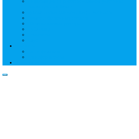
Информация о профессиональном участнике
рынка ценных бумаг
Бухгалтерская (финансовая) отчетность
Размер собственных средств
Обслуживаемые реестры
Публикации
Реквизиты
Клуб НР
Контакты
Наши филиалы
Трансфер-агенты
Прейскуранты