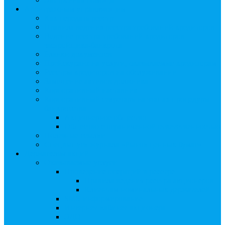
Арбитражным управляющим
Как передать реестр
Правила ведения реестра требований кредиторов
Ведение реестра требований кредиторов
застройщика-банкрота
Бланки документов
Прейскурант на услуги, оказываемые кредиторам
Реестры кредиторов на обслуживании
Замещение активов должника
Корпоративный наставник
Корпоративный секретарь на этапах процедуры
банкротства
Акционерное общество
Общество с ограниченной ответственностью
Полезные ссылки
Спецвыпуск журнала «Рынок ценных бумаг»
Держателям акций
Оказываемые услуги
Проведение операций в реестре
Правила ведения реестра акционеров
Клиентам номинальных держателей
SMS-информирование
Интернет-кабинет акционера
ЭДО