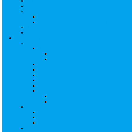
Замещение активов должника
Корпоративный наставник
Корпоративный секретарь на этапах процедуры бан
Акционерное общество
Общество с ограниченной ответственностью
Полезные ссылки
Спецвыпуск журнала «Рынок ценных бумаг»
Держателям акций
Оказываемые услуги
Проведение операций в реестре
Правила ведения реестра акционеров
Клиентам номинальных держателей
SMS-информирование
Интернет-кабинет акционера
ЭДО
Сверка с номинальным держателем
Электронное голосование
Сопровождение сделок, Эскроу
Сопровождение сделок с ценными бума
Сделки под условием (эскроу)
Выплата дивидендов
Общие правила выплаты дивидендов
Что делать, если дивиденды не были получен
Рекомендации по заполнению банковских рекв
Бланки документов