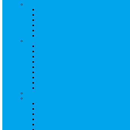
Ведение реестра акционеров
Правила ведения реестра акционеров
Бланки договоров
Перечень документов
Бланки документов
Прейскуранты
Восстановление реестра
Собрания акционеров
Проводить собрание с нотариусом или с реги
Подготовка и проведение собраний, удостов
Удостоверение решения единственного акцио
Бланки документов
Электронное голосование
Об особенностях ГОСА 2023
Об особенностях ГОСА 2024
Об особенностях ГЗОСА 2025
Требуется ли удостоверять решение единстве
Сервис электронного голосования на заседаниях С
Консультационные услуги
Сопровождение процедуры регистрации опц
«Потерявшиеся» акционеры, пути решения. 
Ответы на предписания / требования / запро
Увеличение уставного капитала путем допол
Разработка проектов учредительных и внутр
Реорганизация любой формы