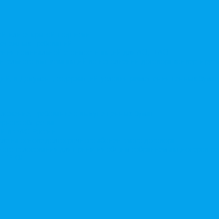
той или открытой подписки
 денежных требований
чения номинальной стоимости акций для АО, ПАО
ительного выпуска акций во исполнении договора конвертируе
ий, в Документ, содержащий условия размещения ценных бумаг,
дложение, требование о выкупе ценных бумаг
ерного общества
ий в ФАС России
ле на основе долгосрочного абонентского договора
чного голосования для принятия общим собранием акционеров р
в ЕГРЮЛ