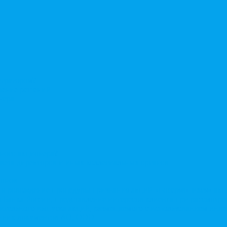
стратором?
ерение решений
нера
нного акционера?
овета директоров и иных коллегиальных органов
ионов
Сопровождение процедуры признания акций «потерявшихся» ак
сы Банка России, представление интересов клиента при рассмот
нительного выпуска акций, размещаемого с использованием ин
енних документов АО, ООО