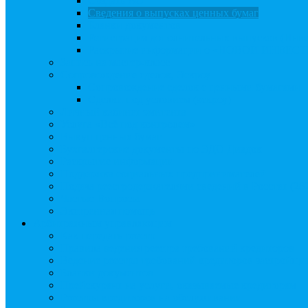
Создать АО
Сведения о выпусках ценных бумаг
Бланки документов
Регистрация дополнительных выпусков (Инв
Раскрытие информации о «НОВОЙ ИНВЕ
Запись на мастер-класс
Сопровождение сделок, Эскроу
Сопровождение сделок с ценными бумагами
Сделки под условием (эскроу)
Личный кабинет эмитента
Услуга «Всё под контролем»
Выкуп ценных бумаг
Бухгалтерские документы по ЭДО Диадок
Раскрытие информации
Поддержка социальных предпринимателей
Подача реестродержателями сведений в Росстат (28
Частые Вопросы
Экстренная помощь
Арбитражным управляющим
Как передать реестр
Правила ведения реестра требований кредиторов
Ведение реестра требований кредиторов застройщи
Бланки документов
Прейскурант на услуги, оказываемые кредиторам
Реестры кредиторов на обслуживании