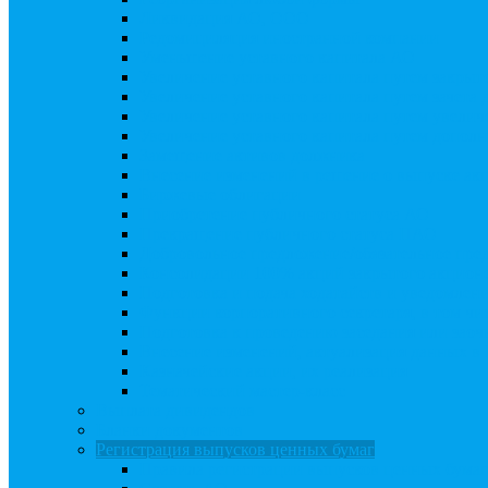
Ликвидация АО, ООО
Редомициляция иностранной компании
Уменьшение уставного капитала АО
Увеличение уставного капитала путем закры
Увеличение уставного капитала путем зачета
Увеличение уставного капитала путем увели
Увеличение уставного капитала путем дополн
Замещение активов должника
Внесение изменений в решение о выпуске акц
Биржевые облигации
Приобретение публичного статуса АО
Прекращение публичного статуса ПАО
Добровольное предложение/обязательное пре
Консолидации 100% акций закрытого акцион
Подготовка и подача ходатайств и уведомлен
Функции корпоративного секретаря, в том чис
Подготовка к проведению заседания или зао
Внесение изменений, актуализация данных 
Казначейские акции, их реализация
Тематический мастер-класс
Выплата дивидендов
Бланки документов
Регистрация выпусков ценных бумаг
Правила регистрации выпусков ценных бумаг