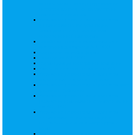
запросы Банка России, представление
интересов клиента при рассмотрении
административных дел
Увеличение уставного капитала путем
дополнительного выпуска акций,
размещаемого с использованием
инвестиционной платформы
Разработка проектов учредительных и
внутренних документов АО, ООО
Реорганизация любой формы
Ликвидация АО, ООО
Редомициляция иностранной компании
Уменьшение уставного капитала АО
Увеличение уставного капитала путем
закрытой или открытой подписки
Увеличение уставного капитала путем зачета
денежных требований
Увеличение уставного капитала путем
увеличения номинальной стоимости акций
для АО, ПАО
Увеличение уставного капитала путем
дополнительного выпуска акций во
исполнении договора конвертируемого
займа
Замещение активов должника