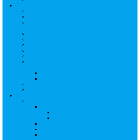
Арбитражным управляющим
Как передать реестр
Правила ведения реестра требований кредиторов
Ведение реестра требований кредиторов
застройщика-банкрота
Бланки документов
Прейскурант на услуги, оказываемые кредиторам
Реестры кредиторов на обслуживании
Замещение активов должника
Корпоративный наставник
Корпоративный секретарь на этапах процедуры
банкротства
Акционерное общество
Общество с ограниченной ответственностью
Полезные ссылки
Спецвыпуск журнала «Рынок ценных бумаг»
Держателям акций
Оказываемые услуги
Проведение операций в реестре
Правила ведения реестра акционеров
Клиентам номинальных держателей
SMS-информирование
Интернет-кабинет акционера
ЭДО