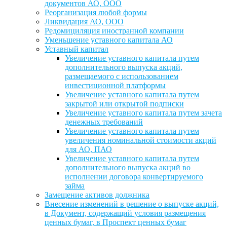
документов АО, ООО
Реорганизация любой формы
Ликвидация АО, ООО
Редомициляция иностранной компании
Уменьшение уставного капитала АО
Уставный капитал
Увеличение уставного капитала путем
дополнительного выпуска акций,
размещаемого с использованием
инвестиционной платформы
Увеличение уставного капитала путем
закрытой или открытой подписки
Увеличение уставного капитала путем зачета
денежных требований
Увеличение уставного капитала путем
увеличения номинальной стоимости акций
для АО, ПАО
Увеличение уставного капитала путем
дополнительного выпуска акций во
исполнении договора конвертируемого
займа
Замещение активов должника
Внесение изменений в решение о выпуске акций,
в Документ, содержащий условия размещения
ценных бумаг, в Проспект ценных бумаг