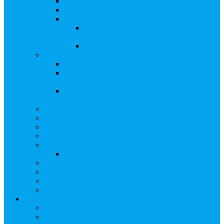
Сверка с номинальным держателем
Электронное голосование
Сопровождение сделок, Эскроу
Сопровождение сделок с ценными
бумагами
Сделки под условием (эскроу)
Выплата дивидендов
Общие правила выплаты дивидендов
Что делать, если дивиденды не были
получены вовремя
Рекомендации по заполнению банковских
реквизитов в анкете
Бланки документов
Прейскуранты
Способы оплаты
Проверка исполнения распоряжения
Собрания акционеров
Электронное голосование
Предложения/Выкупы
Раскрытие информации АО
Редомициляция иностранной компании
ЧАстые ВОпросы
О компании
Лицензии, сертификаты
Политика обработки персональных данных