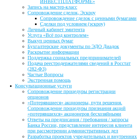
ИНВЕСТПЛАТФОРМЕ»
Запись на мастер-класс
Сопровождение сделок, Эскроу
Сопровождение сделок с ценными бумагами
Сделки под условием (эскроу)
Личный кабинет эмитента
Услуга «Всё под контролем»
Выкуп ценных бумаг
Бухгалтерские документы по ЭДО Диадок
Раскрытие информации
Поддержка социальных предпринимателей
Подача реестродержателями сведений в Росстат
(282-ФЗ)
Частые Вопросы
Экстренная помощь
Консультационные услуги
Сопровождение процедуры регистрации
опционов
«Потерявшиеся» акционеры, пути решения.
Сопровождение процедуры признания акций
«потерявшихся» акционеров бесхозяйными
Ответы на предписания / требования / запросы
Банка России, представление интересов клиента
при рассмотрении административных дел
Разработка проектов учредительных и внутренних