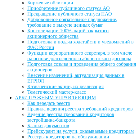
Биржевые облигации
Приобретение публичного статуса АО
Прекращение публичного статуса ПАО
Добровольное обязательное предложение,
требование о выкупе ценных бумаг
Консолидации 100% акций закрытого
акционерного общества
Подготовка и подача ходатайств и уведомлений в
ФАС России
Функции корпоративного секретаря, в том числе
на основе долгосрочного абонентского договора
Подготовка созыва и проведения общего собрания
акционеров
Внесение изменений, актуализация данных в
ЕГРЮЛ
Казначейские акции, их реализация
Тематический мастер-класс
АРБИТРАЖНЫМ УПРАВЛЯЮЩИМ
Как передать реестр
Правила ведения реестра требований кредиторов
Ведение реестра требований кредиторов
застройщика-банкрота
Бланки документов
Прейскурант на услуги, оказываемые кредиторам
Реестры кредиторов на обслуживании