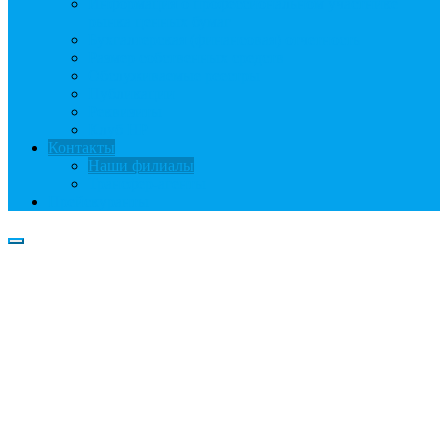
Информация о профессиональном участнике
рынка ценных бумаг
Бухгалтерская (финансовая) отчетность
Размер собственных средств
Обслуживаемые реестры
Публикации
Реквизиты
Клуб НР
Контакты
Наши филиалы
Трансфер-агенты
Прейскуранты