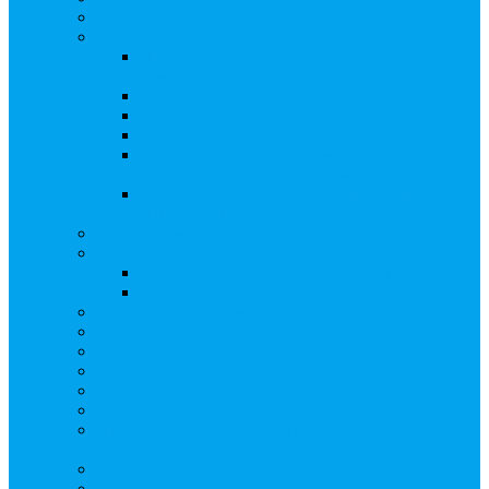
Бланки документов
Регистрация выпусков ценных бумаг
Правила регистрации выпусков ценных
бумаг
Создать АО
Сведения о выпусках ценных бумаг
Бланки документов
Регистрация дополнительных выпусков
(Инвестиционная платформа)
Раскрытие информации о «НОВОЙ
ИНВЕСТПЛАТФОРМЕ»
Запись на мастер-класс
Сопровождение сделок, Эскроу
Сопровождение сделок с ценными бумагами
Сделки под условием (эскроу)
Личный кабинет эмитента
Услуга «Всё под контролем»
Выкуп ценных бумаг
Бухгалтерские документы по ЭДО Диадок
Раскрытие информации
Поддержка социальных предпринимателей
Подача реестродержателями сведений в Росстат
(282-ФЗ)
Частые Вопросы
Экстренная помощь