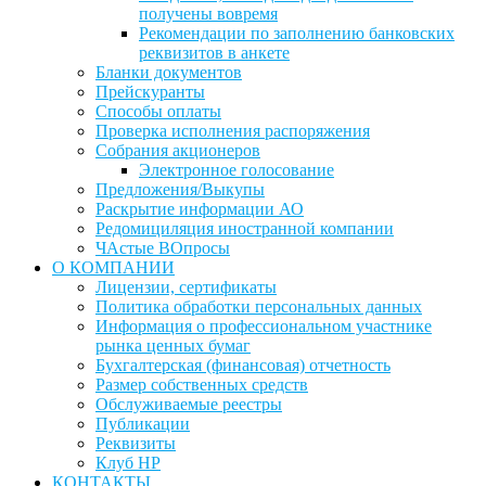
получены вовремя
Рекомендации по заполнению банковских
реквизитов в анкете
Бланки документов
Прейскуранты
Способы оплаты
Проверка исполнения распоряжения
Собрания акционеров
Электронное голосование
Предложения/Выкупы
Раскрытие информации АО
Редомициляция иностранной компании
ЧАстые ВОпросы
О КОМПАНИИ
Лицензии, сертификаты
Политика обработки персональных данных
Информация о профессиональном участнике
рынка ценных бумаг
Бухгалтерская (финансовая) отчетность
Размер собственных средств
Обслуживаемые реестры
Публикации
Реквизиты
Клуб НР
КОНТАКТЫ