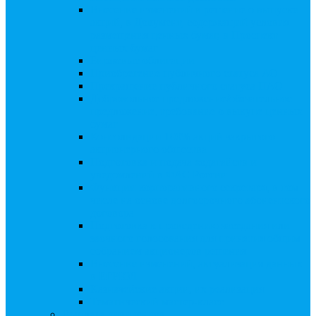
Внесение изменений в решение о выпуске
акций, в Документ, содержащий условия
размещения ценных бумаг, в Проспект
ценных бумаг
Биржевые облигации
Приобретение публичного статуса АО
Прекращение публичного статуса ПАО
Добровольное предложение/обязательное
предложение, требование о выкупе ценных
бумаг
Консолидации 100% акций закрытого
акционерного общества
Подготовка и подача ходатайств и
уведомлений в ФАС России
Функции корпоративного секретаря, в том
числе на основе долгосрочного абонентского
договора
Подготовка к проведению заседания или
заочного голосования для принятия общим
собранием акционеров решения
Внесение изменений, актуализация данных
в ЕГРЮЛ
Казначейские акции, их реализация
Тематический мастер-класс
Выплата дивидендов