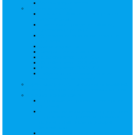
Восстановление реестра
Собрания акционеров
Проводить собрание с нотариусом или с
регистратором?
Подготовка и проведение собраний,
удостоверение решений
Удостоверение решения единственного
акционера
Бланки документов
Электронное голосование
Об особенностях ГОСА 2023
Об особенностях ГОСА 2024
Об особенностях ГЗОСА 2025
Требуется ли удостоверять решение
единственного акционера?
Сервис электронного голосования на заседаниях
Совета директоров и иных коллегиальных органов
Консультационные услуги
Сопровождение процедуры регистрации
опционов
«Потерявшиеся» акционеры, пути решения.
Сопровождение процедуры признания
акций «потерявшихся» акционеров
бесхозяйными
Ответы на предписания / требования /