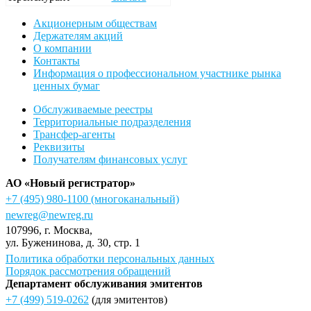
Акционерным обществам
Держателям акций
О компании
Контакты
Информация о профессиональном участнике рынка
ценных бумаг
Обслуживаемые реестры
Территориальные подразделения
Трансфер-агенты
Реквизиты
Получателям финансовых услуг
АО «Новый регистратор»
+7 (495) 980-1100
(многоканальный)
newreg@newreg.ru
107996
, г.
Москва
,
ул.
Буженинова, д. 30, стр. 1
Политика обработки персональных данных
Порядок рассмотрения обращений
Департамент обслуживания эмитентов
+7 (499) 519-0262
(для эмитентов)