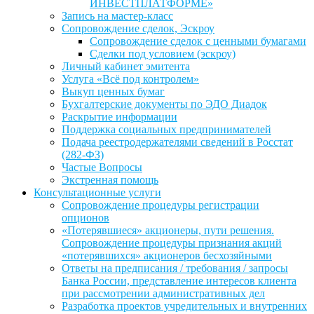
ИНВЕСТПЛАТФОРМЕ»
Запись на мастер-класс
Сопровождение сделок, Эскроу
Сопровождение сделок с ценными бумагами
Сделки под условием (эскроу)
Личный кабинет эмитента
Услуга «Всё под контролем»
Выкуп ценных бумаг
Бухгалтерские документы по ЭДО Диадок
Раскрытие информации
Поддержка социальных предпринимателей
Подача реестродержателями сведений в Росстат
(282-ФЗ)
Частые Вопросы
Экстренная помощь
Консультационные услуги
Сопровождение процедуры регистрации
опционов
«Потерявшиеся» акционеры, пути решения.
Сопровождение процедуры признания акций
«потерявшихся» акционеров бесхозяйными
Ответы на предписания / требования / запросы
Банка России, представление интересов клиента
при рассмотрении административных дел
Разработка проектов учредительных и внутренних