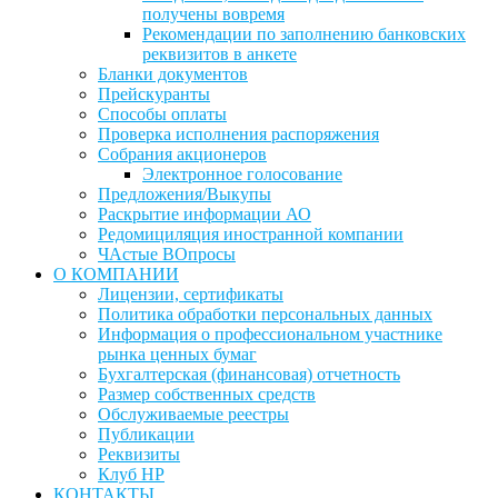
получены вовремя
Рекомендации по заполнению банковских
реквизитов в анкете
Бланки документов
Прейскуранты
Способы оплаты
Проверка исполнения распоряжения
Собрания акционеров
Электронное голосование
Предложения/Выкупы
Раскрытие информации АО
Редомициляция иностранной компании
ЧАстые ВОпросы
О КОМПАНИИ
Лицензии, сертификаты
Политика обработки персональных данных
Информация о профессиональном участнике
рынка ценных бумаг
Бухгалтерская (финансовая) отчетность
Размер собственных средств
Обслуживаемые реестры
Публикации
Реквизиты
Клуб НР
КОНТАКТЫ