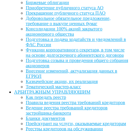
Биржевые облигации
Приобретение публичного статуса АО
Прекращение публичного статуса ПАО
Добровольное обязательное предложение,
требование о выкупе ценных бумаг
Консолидации 100% акций закрытого
акционерного общества
Подготовка и подача ходатайств и уведомлений в
ФАС России
Функции корпоративного секретаря, в том числе
на основе долгосрочного абонентского договора
Подготовка созыва и проведения общего собрания
акционеров
Внесение изменений, актуализация данных в
ЕГРЮЛ
Казначейские акции, их реализация
Тематический мастер-класс
АРБИТРАЖНЫМ УПРАВЛЯЮЩИМ
Как передать реестр
Правила ведения реестра требований кредиторов
Ведение реестра требований кредиторов
застройщика-банкрота
Бланки документов
Прейскурант на услуги, оказываемые кредиторам
Реестры кредиторов на обслуживании