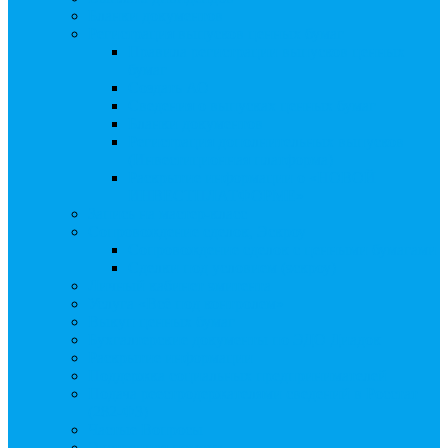
Бланки документов
Регистрация выпусков ценных бумаг
Правила регистрации выпусков ценных
бумаг
Создать АО
Сведения о выпусках ценных бумаг
Бланки документов
Регистрация дополнительных выпусков
(Инвестиционная платформа)
Раскрытие информации о «НОВОЙ
ИНВЕСТПЛАТФОРМЕ»
Запись на мастер-класс
Сопровождение сделок, Эскроу
Сопровождение сделок с ценными бумагами
Сделки под условием (эскроу)
Личный кабинет эмитента
Услуга «Всё под контролем»
Выкуп ценных бумаг
Бухгалтерские документы по ЭДО Диадок
Раскрытие информации
Поддержка социальных предпринимателей
Подача реестродержателями сведений в Росстат
(282-ФЗ)
Частые Вопросы
Экстренная помощь