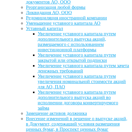
документов АО, ООО
Реорганизация любой формы
Ликвидация АО, ООО
Редомициляция иностранной компании
Уменьшение уставного капитала АО
Уставный капитал
Увеличение уставного капитала путем
дополнительного выпуска акций,
размещаемого с использованием
инвестиционной платформы
Увеличение уставного капитала путем
закрытой или открытой подписки
Увеличение уставного капитала путем зачета
денежных требований
Увеличение уставного капитала путем
увеличения номинальной стоимости акций
для АО, ПАО
Увеличение уставного капитала путем
дополнительного выпуска акций во
исполнении договора конвертируемого
займа
Замещение активов должника
Внесение изменений в решение о выпуске акций,
в Документ, содержащий условия размещения
ценных бумаг, в Проспект ценных бумаг