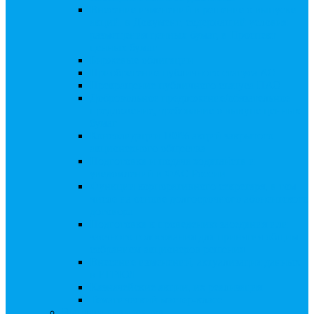
Внесение изменений в решение о выпуске
акций, в Документ, содержащий условия
размещения ценных бумаг, в Проспект
ценных бумаг
Биржевые облигации
Приобретение публичного статуса АО
Прекращение публичного статуса ПАО
Добровольное предложение/обязательное
предложение, требование о выкупе ценных
бумаг
Консолидации 100% акций закрытого
акционерного общества
Подготовка и подача ходатайств и
уведомлений в ФАС России
Функции корпоративного секретаря, в том
числе на основе долгосрочного абонентского
договора
Подготовка к проведению заседания или
заочного голосования для принятия общим
собранием акционеров решения
Внесение изменений, актуализация данных
в ЕГРЮЛ
Казначейские акции, их реализация
Тематический мастер-класс
Выплата дивидендов