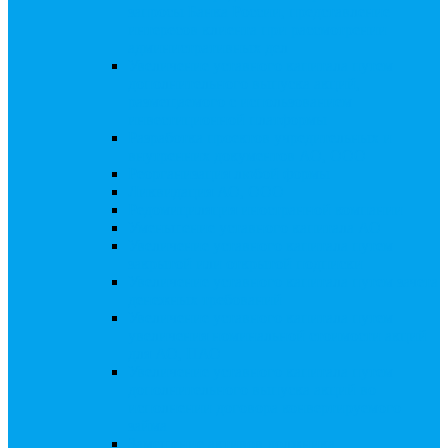
запросы Банка России, представление
интересов клиента при рассмотрении
административных дел
Увеличение уставного капитала путем
дополнительного выпуска акций,
размещаемого с использованием
инвестиционной платформы
Разработка проектов учредительных и
внутренних документов АО, ООО
Реорганизация любой формы
Ликвидация АО, ООО
Редомициляция иностранной компании
Уменьшение уставного капитала АО
Увеличение уставного капитала путем
закрытой или открытой подписки
Увеличение уставного капитала путем зачета
денежных требований
Увеличение уставного капитала путем
увеличения номинальной стоимости акций
для АО, ПАО
Увеличение уставного капитала путем
дополнительного выпуска акций во
исполнении договора конвертируемого
займа
Замещение активов должника