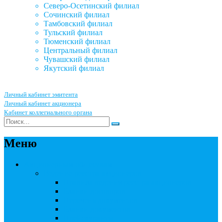
Северо-Осетинский филиал
Сочинский филиал
Тамбовский филиал
Тульский филиал
Тюменский филиал
Центральный филиал
Чувашский филиал
Якутский филиал
Личный кабинет эмитента
Личный кабинет акционера
Кабинет коллегиального органа
Меню
Акционерным обществам
Ведение реестра акционеров
Правила ведения реестра акционеров
Бланки договоров
Перечень документов
Бланки документов
Прейскуранты