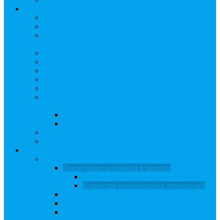
Арбитражным управляющим
Как передать реестр
Правила ведения реестра требований кредиторов
Ведение реестра требований кредиторов
застройщика-банкрота
Бланки документов
Прейскурант на услуги, оказываемые кредиторам
Реестры кредиторов на обслуживании
Замещение активов должника
Корпоративный наставник
Корпоративный секретарь на этапах процедуры
банкротства
Акционерное общество
Общество с ограниченной ответственностью
Полезные ссылки
Спецвыпуск журнала «Рынок ценных бумаг»
Держателям акций
Оказываемые услуги
Проведение операций в реестре
Правила ведения реестра акционеров
Клиентам номинальных держателей
SMS-информирование
Интернет-кабинет акционера
ЭДО