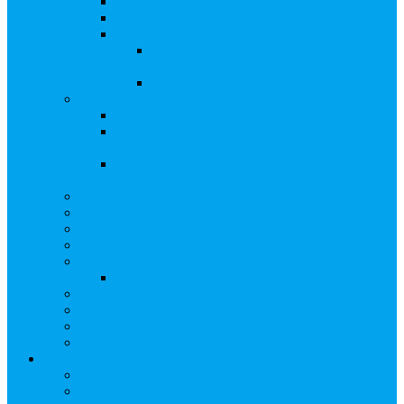
Сверка с номинальным держателем
Электронное голосование
Сопровождение сделок, Эскроу
Сопровождение сделок с ценными
бумагами
Сделки под условием (эскроу)
Выплата дивидендов
Общие правила выплаты дивидендов
Что делать, если дивиденды не были
получены вовремя
Рекомендации по заполнению банковских
реквизитов в анкете
Бланки документов
Прейскуранты
Способы оплаты
Проверка исполнения распоряжения
Собрания акционеров
Электронное голосование
Предложения/Выкупы
Раскрытие информации АО
Редомициляция иностранной компании
ЧАстые ВОпросы
О компании
Лицензии, сертификаты
Политика обработки персональных данных