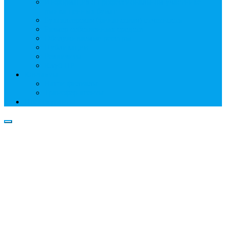
Информация о профессиональном участнике
рынка ценных бумаг
Бухгалтерская (финансовая) отчетность
Размер собственных средств
Обслуживаемые реестры
Публикации
Реквизиты
Клуб НР
Контакты
Наши филиалы
Трансфер-агенты
Прейскуранты